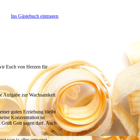
Ins Gästebuch eintragen
 wir Euch von Herzen für
eine Aufgabe zur Wachsamkeit
seiner guten Erziehung bleibt
seine Konzentration ist
rz Grüß Gott sagen darf. Auch
st war ja alles umsonst.