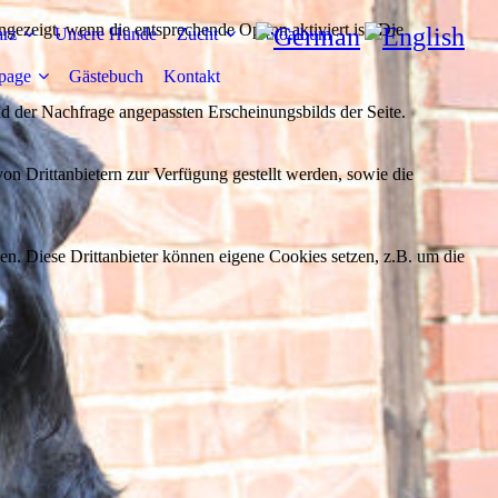
ezeigt, wenn die entsprechende Option aktiviert ist. Die
arz
Unsere Hunde
Zucht
Fotoalbum
page
Gästebuch
Kontakt
d der Nachfrage angepassten Erscheinungsbilds der Seite.
on Drittanbietern zur Verfügung gestellt werden, sowie die
den. Diese Drittanbieter können eigene Cookies setzen, z.B. um die