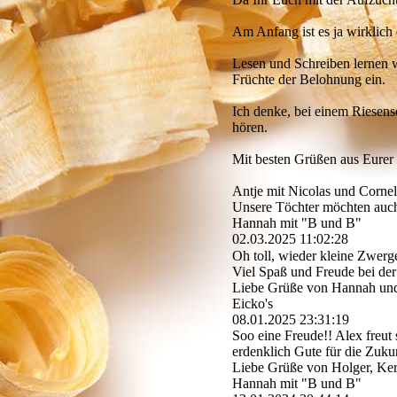
Am Anfang ist es ja wirklich 
Lesen und Schreiben lernen w
Früchte der Belohnung ein.
Ich denke, bei einem Riesens
hören.
Mit besten Grüßen aus Eurer
Antje mit Nicolas und Cornel
Unsere Töchter möchten auch 
Hannah mit "B und B"
02.03.2025
11:02:28
Oh toll, wieder kleine Zwer
Viel Spaß und Freude bei der
Liebe Grüße von Hannah und
Eicko's
08.01.2025
23:31:19
Soo eine Freude!! Alex freut
erdenklich Gute für die Zukun
Liebe Grüße von Holger, Ker
Hannah mit "B und B"