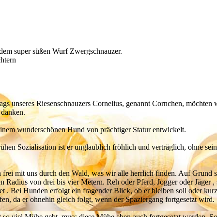
dem super süßen Wurf Zwergschnauzer.
htern
stags unseres Riesenschnauzers Cornelius, genannt Cornchen, möchten
 danken.
einem wunderschönen Hund von prächtiger Statur entwickelt.
hen Sozialisation ist er unglaublich fröhlich und verträglich, ohne s
 frei mit uns durch den Wald, was wir alle herrlich finden. Auf Grund 
en Radius von drei bis vier Metern. Reh oder Pferd, Jogger oder Jäger , 
tet . Bei Hunden erfolgt ein fragender Blick, ob er bleiben soll oder ku
en, da er ohnehin gleich folgt, wenn der Spaziergang fortgesetzt wird.
 so viel Mühe gebt, muss diese Mühe eben auch fortgesetzt werden. Son