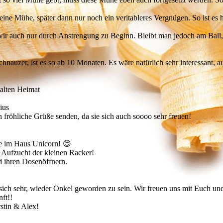
eine Mühe, später dann nur noch ein veritableres Vergnügen. So ist es h
ir auch nur durch Anstrengung zu Beginn. Bleibt man jedoch am Ball, 
chnauzer, ist es so ab 10 Monaten. Es wäre natürlich sehr interessant,
 alten Heimat
ius
fröhliche Grüße senden, da sie sich auch soooo sehr freuen!
ge im Haus Unicorn! 😊
 Aufzucht der kleinen Racker!
 ihren Dosenöffnern.
 sich sehr, wieder Onkel geworden zu sein. Wir freuen uns mit Euch un
ft!!
stin & Alex!