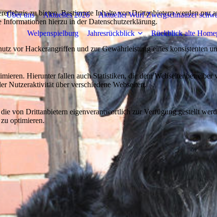
lebnis zu bieten. Bestimmte Inhalte von Drittanbietern werden nur ang
Über uns
Aktuelles 2026
Aktueller Wurf Zwergschnauzer schw
e Informationen hierzu in der Datenschutzerklärung.
Welpenspielburg
Jahresrückblick
Rückblick alte Home
utz vor Hackerangriffen und zur Gewährleistung eines konsistenten un
ieren. Hierunter fallen auch Statistiken, die dem Webseitenbetreiber v
r Nutzeraktivität über verschiedene Webseiten.
 die von Drittanbietern eigenverantwortlich zur Verfügung gestellt wer
 zu optimieren.