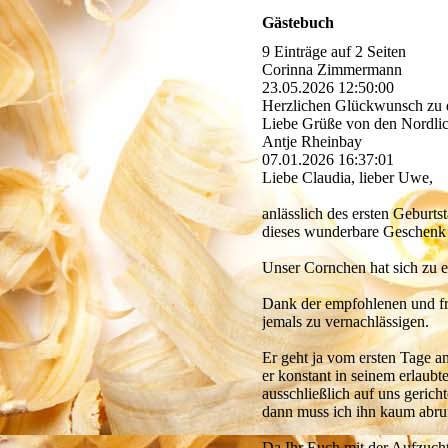
Gästebuch
9 Einträge auf 2 Seiten
Corinna Zimmermann
23.05.2026
12:50:00
Herzlichen Glückwunsch zu 
Liebe Grüße von den Nordlic
Antje Rheinbay
07.01.2026
16:37:01
Liebe Claudia, lieber Uwe,
anlässlich des ersten Geburt
dieses wunderbare Geschenk
Unser Cornchen hat sich zu 
Dank der empfohlenen und frü
jemals zu vernachlässigen.
Er geht ja vom ersten Tage an
er konstant in seinem erlaubt
ausschließlich auf uns gerich
dann muss ich ihn kaum abruf
Da Ihr Euch mit der Aufzucht