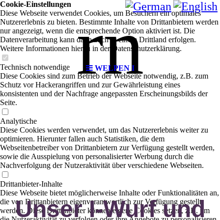
Cookie-Einstellungen
rn
Diese Webseite verwendet Cookies, um Besuchern ein optimales
Nutzererlebnis zu bieten. Bestimmte Inhalte von Drittanbietern werden
nur angezeigt, wenn die entsprechende Option aktiviert ist. Die
Datenverarbeitung kann dann auch in einem Drittland erfolgen.
Weitere Informationen hierzu in der Datenschutzerklärung.
Technisch notwendige
WELPEN I
Diese Cookies sind zum Betrieb der Webseite notwendig, z.B. zum
Schutz vor Hackerangriffen und zur Gewährleistung eines
konsistenten und der Nachfrage angepassten Erscheinungsbilds der
Seite.
Analytische
Diese Cookies werden verwendet, um das Nutzererlebnis weiter zu
optimieren. Hierunter fallen auch Statistiken, die dem
Webseitenbetreiber von Drittanbietern zur Verfügung gestellt werden,
sowie die Ausspielung von personalisierter Werbung durch die
Nachverfolgung der Nutzeraktivität über verschiedene Webseiten.
Drittanbieter-Inhalte
Diese Webseite bietet möglicherweise Inhalte oder Funktionalitäten an,
Unser I-Wurf und
die von Drittanbietern eigenverantwortlich zur Verfügung gestellt
werden. Diese Drittanbieter können eigene Cookies setzen, z.B. um
die Nutzeraktivität zu verfolgen oder ihre Angebote zu personalisieren