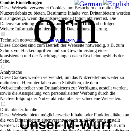
orn
Cookie-Einstellungen
Diese Webseite verwendet Cookies, um Besuchern ein optimales
Nutzererlebnis zu bieten. Bestimmte Inhalte von Drittanbietern werden
nur angezeigt, wenn die entsprechende Option aktiviert ist. Die
Datenverarbeitung kann dann auch in einem Drittland erfolgen.
Weitere Informationen hierzu in der Datenschutzerklärung.
Technisch notwendige
WELPEN M
Diese Cookies sind zum Betrieb der Webseite notwendig, z.B. zum
Schutz vor Hackerangriffen und zur Gewährleistung eines
konsistenten und der Nachfrage angepassten Erscheinungsbilds der
Seite.
Analytische
Diese Cookies werden verwendet, um das Nutzererlebnis weiter zu
optimieren. Hierunter fallen auch Statistiken, die dem
Webseitenbetreiber von Drittanbietern zur Verfügung gestellt werden,
sowie die Ausspielung von personalisierter Werbung durch die
Nachverfolgung der Nutzeraktivität über verschiedene Webseiten.
Drittanbieter-Inhalte
Diese Webseite bietet möglicherweise Inhalte oder Funktionalitäten an,
Unser M-Wurf
die von Drittanbietern eigenverantwortlich zur Verfügung gestellt
werden. Diese Drittanbieter können eigene Cookies setzen, z.B. um
die Nutzeraktivität zu verfolgen oder ihre Angebote zu personalisieren