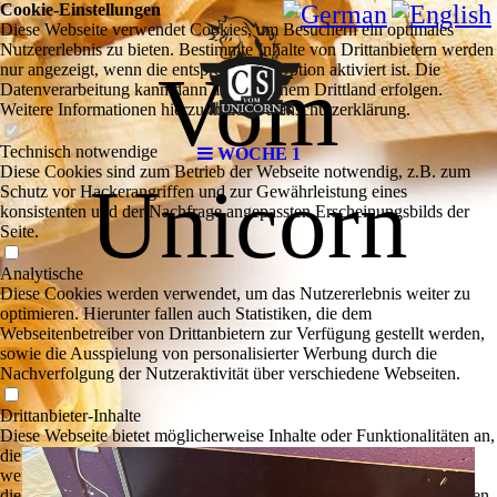
Cookie-Einstellungen
Diese Webseite verwendet Cookies, um Besuchern ein optimales
Nutzererlebnis zu bieten. Bestimmte Inhalte von Drittanbietern werden
Vom
nur angezeigt, wenn die entsprechende Option aktiviert ist. Die
Datenverarbeitung kann dann auch in einem Drittland erfolgen.
Weitere Informationen hierzu in der Datenschutzerklärung.
Technisch notwendige
WOCHE 1
Diese Cookies sind zum Betrieb der Webseite notwendig, z.B. zum
Unicorn
Schutz vor Hackerangriffen und zur Gewährleistung eines
konsistenten und der Nachfrage angepassten Erscheinungsbilds der
Seite.
Analytische
Diese Cookies werden verwendet, um das Nutzererlebnis weiter zu
optimieren. Hierunter fallen auch Statistiken, die dem
Webseitenbetreiber von Drittanbietern zur Verfügung gestellt werden,
sowie die Ausspielung von personalisierter Werbung durch die
Nachverfolgung der Nutzeraktivität über verschiedene Webseiten.
Drittanbieter-Inhalte
Diese Webseite bietet möglicherweise Inhalte oder Funktionalitäten an,
die von Drittanbietern eigenverantwortlich zur Verfügung gestellt
werden. Diese Drittanbieter können eigene Cookies setzen, z.B. um
die Nutzeraktivität zu verfolgen oder ihre Angebote zu personalisieren