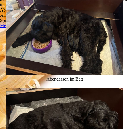
und zu optimieren.
Ablehnen
Alle akzeptieren
Speichern
Mehr Informationen
Abendessen im Bett