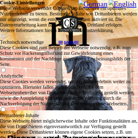
Cookie-Einstellungen
rn
Diese Webseite verwendet Cookies, um Besuchern ein optimales
Nutzererlebnis zu bieten. Bestimmte Inhalte von Drittanbietern werden
nur angezeigt, wenn die entsprechende Option aktiviert ist. Die
Datenverarbeitung kann dann auch in einem Drittland erfolgen.
Weitere Informationen hierzu in der Datenschutzerklärung.
Technisch notwendige
HOME
Diese Cookies sind zum Betrieb der Webseite notwendig, z.B. zum
Schutz vor Hackerangriffen und zur Gewährleistung eines
konsistenten und der Nachfrage angepassten Erscheinungsbilds der
Seite.
Analytische
Diese Cookies werden verwendet, um das Nutzererlebnis weiter zu
optimieren. Hierunter fallen auch Statistiken, die dem
Webseitenbetreiber von Drittanbietern zur Verfügung gestellt werden,
sowie die Ausspielung von personalisierter Werbung durch die
Nachverfolgung der Nutzeraktivität über verschiedene Webseiten.
Drittanbieter-Inhalte
Diese Webseite bietet möglicherweise Inhalte oder Funktionalitäten an,
die von Drittanbietern eigenverantwortlich zur Verfügung gestellt
werden. Diese Drittanbieter können eigene Cookies setzen, z.B. um
die Nutzeraktivität zu verfolgen oder ihre Angebote zu personalisieren