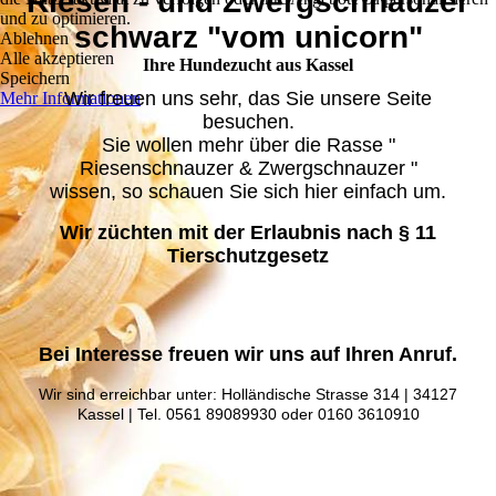
Riesen - und Zwerg­schnauzer
und zu optimieren.
schwarz "vom unicorn"
Ablehnen
Alle akzeptieren
Ihre Hunde­zucht aus Kassel
Speichern
Wir freuen uns sehr, das Sie unsere Seite
Mehr Informationen
besuchen.
Sie wollen mehr über die Rasse "
Riesenschnauzer & Zwergschnauzer "
wissen, so schauen Sie sich hier einfach um.
Wir züchten mit der Erlaubnis nach § 11
Tierschutzgesetz
Bei Interesse freuen wir uns auf Ihren Anruf.
Wir sind erreichbar unter: Holländische Strasse 314 | 34127
Kassel | Tel. 0561 89089930 oder 0160 3610910