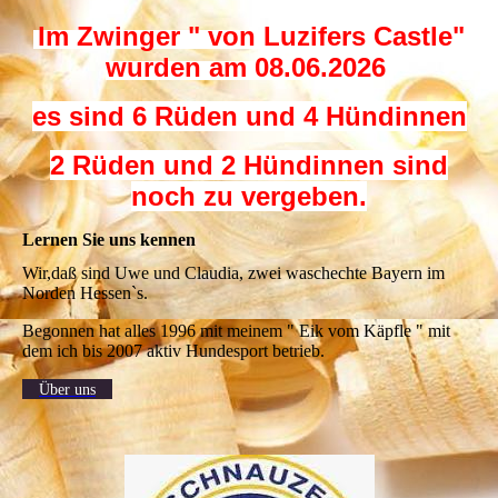
Im Zwinger " von Luzifers Castle"
wurden am 08.06.2026
es sind 6 Rüden und 4 Hündinnen
2 Rüden und 2 Hündinnen sind
noch zu vergeben.
Lernen Sie uns kennen
Wir,daß sind Uwe und Claudia, zwei waschechte Bayern im
Norden Hessen`s.
Begonnen hat alles 1996 mit meinem " Eik vom Käpfle " mit
dem ich bis 2007 aktiv Hundesport betrieb.
Über uns